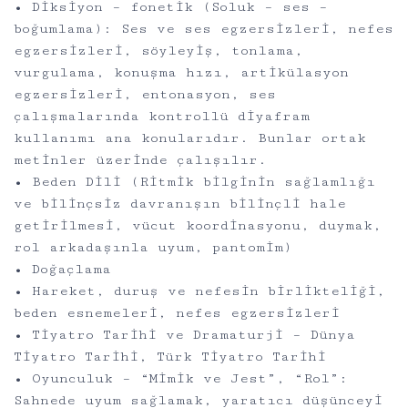
• Diksiyon – fonetik (Soluk – ses –
boğumlama): Ses ve ses egzersizleri, nefes
egzersizleri, söyleyiş, tonlama,
vurgulama, konuşma hızı, artikülasyon
egzersizleri, entonasyon, ses
çalışmalarında kontrollü diyafram
kullanımı ana konularıdır. Bunlar ortak
metinler üzerinde çalışılır.
• Beden Dili (Ritmik bilginin sağlamlığı
ve bilinçsiz davranışın bilinçli hale
getirilmesi, vücut koordinasyonu, duymak,
rol arkadaşınla uyum, pantomim)
• Doğaçlama
• Hareket, duruş ve nefesin birlikteliği,
beden esnemeleri, nefes egzersizleri
• Tiyatro Tarihi ve Dramaturji – Dünya
Tiyatro Tarihi, Türk Tiyatro Tarihi
• Oyunculuk – “Mimik ve Jest”, “Rol”:
Sahnede uyum sağlamak, yaratıcı düşünceyi