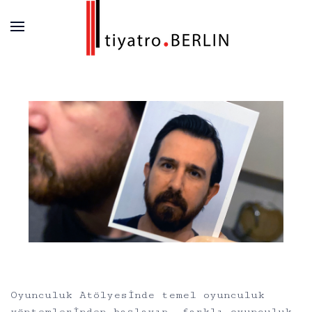
Oyunculuk Atölyesinde temel oyunculuk
yöntemlerinden başlayıp, farklı oyunculuk